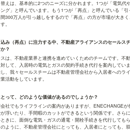
替えは、基本的に2つのニーズに分かれます。1つが「電気代
チング」と呼んでいます。もう1つが「再点」と呼んでいる「引
間300万人が引っ越しをするので「再点」の方が市場が大き
ます。
し込み（再点）に注力する中、不動産アライアンスのセールス
すか？
ンスは、不動産業界と連携を進めていくためのチームです。不
に対して、入居時の電気とガスの契約手続き代行を案内してい
指し、我々セールスチームは不動産管理会社から入居者へのラ
営業活動をしています。
にとって、どのような価値があるのでしょうか？
会社でもライフラインの案内がありますが、ENECHANGE
費が浮いたり、手間暇のカットができるという関係です。さら
いときに、面倒な電気・ガスの通電・開栓手続きを代行しても
このように、不動産管理会社にとっても、入居者にとっても、