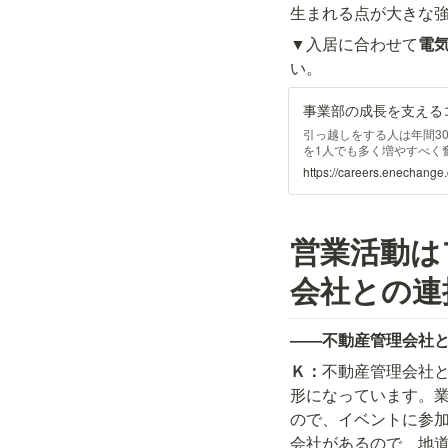
生まれる点が大きな
▼入居に合わせて
電
い。
引っ越しをする人は年間3
を1人でも多く増やすべく
チームです。引っ越し予定
https://careers.enechang
線などのライフライン手続
営業活動は
会社との連
――不動産管理会社
Ｋ：
不動産管理会社
形になっています。
ので、イベントに参
会社があるので、地