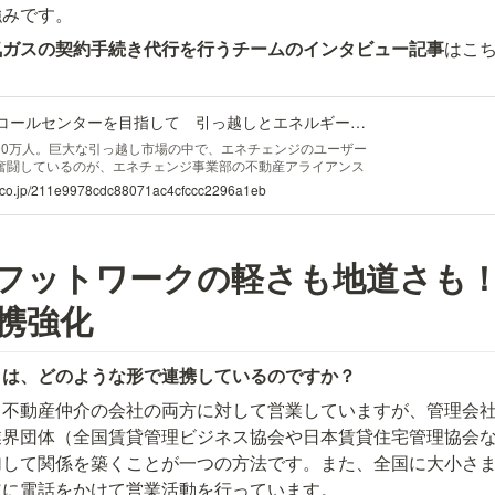
強みです。
気ガスの契約手続き代行を行うチームのインタビュー記事
はこ
事業部の成長を支えるコールセンターを目指して 引っ越しとエネルギーの未来をつなぐ
00万人。巨大な引っ越し市場の中で、エネチェンジのユーザー
奮闘しているのが、エネチェンジ事業部の不動産アライアンス
者に電話でアプローチを行い、電気やガス、インターネット回
e.co.jp/211e9978cdc88071ac4cfccc2296a1eb
きをワンストップで提供しています。 現在、コールセンタ
フットワークの軽さも地道さも
携強化
とは、どのような形で連携しているのですか？
と不動産仲介の会社の両方に対して営業していますが、管理会
業界団体（全国賃貸管理ビジネス協会や日本賃貸住宅管理協会
加して関係を築くことが一つの方法です。また、全国に大小さま
道に電話をかけて営業活動を行っています。