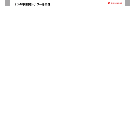
※2025年3月10日より、EV充電サービス事業は
ENECHANGE株式会社と中部電力ミライズによる合弁会
社「ミライズエネチェンジ株式会社」として運営を開始
しました。
GX企業であるENECHANGE