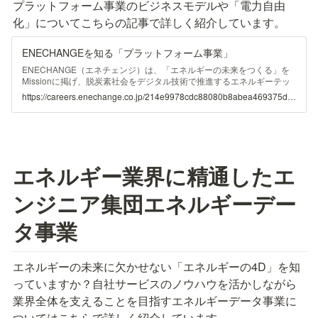
プラットフォーム事業のビジネスモデルや「電力自由
化」についてこちらの記事で詳しく紹介しています。
ENECHANGEを知る「プラットフォーム事業」
ENECHANGE（エネチェンジ）は、「エネルギーの未来をつくる」を
Missionに掲げ、脱炭素社会をデジタル技術で推進するエネルギーテッ
ク企業です。より良い世界の創出を目指し取り組んでいる各事業につい
https://careers.enechange.co.jp/214e9978cdc88080b8abea469375de9e
て、新卒採用担当のHさんとともに深堀りしていきます。今回はプラッ
トフォーム事業の紹介です。 「電力自由化」が拓いた
エネルギー業界に精通したエ
ンジニア集団エネルギーデー
タ事業
エネルギーの未来に欠かせない「エネルギーの4D」を知
っていますか？自社サービスのノウハウを活かしながら
業界全体を支えることを目指すエネルギーデータ事業に
ついてはこちらで詳しく紹介しています。