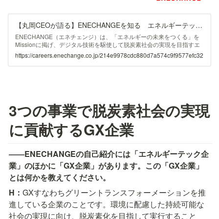
【丸岡CEOが語る】ENECHANGEを知る エネルギーテック企業編
ENECHANGE（エネチェンジ）は、「エネルギーの未来をつくる」を
Missionに掲げ、デジタル技術を駆使して脱炭素社会の実現を目指すエ
ネルギーテック企業です。 現在、ENECHANGEは「プラットフォーム
https://careers.enechange.co.jp/214e9978cdc880d7a574c9f9577efc32
事業」「エネルギーデータ事業」の2つの柱を軸に、日本のエネルギー
産業におけるグリーントランスフォーメーション（G
3つの事業で脱炭素社会の実現
に貢献するGX企業
――ENECHANGEの自己紹介には「エネルギーテック企
業」のほかに「GX企業」があります。この「GX企業」
とは何かを教えてください。
H：
GXすなわちグリーントランスフォーメーションを推
進している企業のことです。環境に配慮した持続可能な
社会の実現に向け、脱炭素化を目指して実行すること