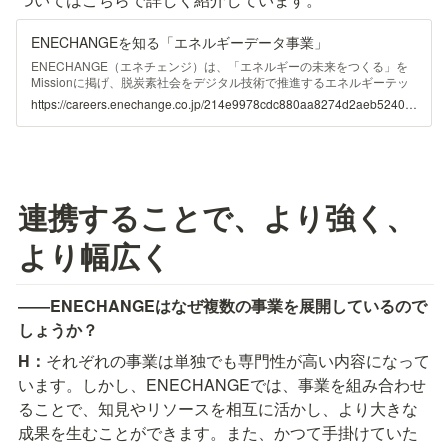
ENECHANGEを知る「エネルギーデータ事業」
ENECHANGE（エネチェンジ）は、「エネルギーの未来をつくる」を
Missionに掲げ、脱炭素社会をデジタル技術で推進するエネルギーテッ
ク企業です。より良い世界の創出を目指し取り組んでいる各事業につい
https://careers.enechange.co.jp/214e9978cdc880aa8274d2aeb52401ed
て、新卒採用担当のHさんとともに深堀りしていきます。今回はエネル
ギーデータ事業の紹介です。 エネルギーの未来をつく
連携することで、より強く、
より幅広く
――ENECHANGEはなぜ複数の事業を展開しているので
しょうか？
H：
それぞれの事業は単独でも専門性が高い内容になって
います。しかし、ENECHANGEでは、事業を組み合わせ
ることで、知見やリソースを相互に活かし、より大きな
成果を生むことができます。また、かつて手掛けていた