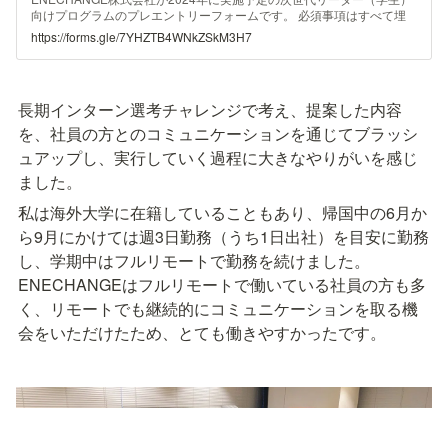
向けプログラムのプレエントリーフォームです。 必須事項はすべて埋
めてからお申込ください。 プログラム詳細については後日、開催が確
https://forms.gle/7YHZTB4WNkZSkM3H7
定しましたら、ご登録いただいたメールアドレスにご案内いたします。
長期インターン選考チャレンジで考え、提案した内容
を、社員の方とのコミュニケーションを通じてブラッシ
ュアップし、実行していく過程に大きなやりがいを感じ
ました。
私は海外大学に在籍していることもあり、帰国中の6月か
ら9月にかけては週3日勤務（うち1日出社）を目安に勤務
し、学期中はフルリモートで勤務を続けました。
ENECHANGEはフルリモートで働いている社員の方も多
く、リモートでも継続的にコミュニケーションを取る機
会をいただけたため、とても働きやすかったです。